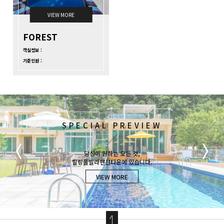
VIEW MORE
FOREST
객실정보 :
기준인원 :
ROOM PREVIEW
SPECIAL PREVIEW
LANDSCAPE
힐링풀빌라펜션타운은 6개의 펜션이 모여있는 공간입니다.
여행의 품격, 힐링풀빌라펜션타운에서 방해받지 않는 시간을 보내세요.
당신이 원하는 모든 것,
최대 120명이 머무를 수 있는 공간과 야외수영장, 옥상테라스, 골프연습장, 화원, 계곡을 이
편안한 공간에서 보내는 프라이빗한 휴식공간입니다.
힐링풀빌라펜션타운에 있습니다.
용하실 수 있습니다.
VIEW MORE
VIEW MORE
VIEW MORE